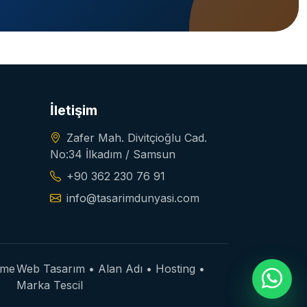
İletişim
Zafer Mah. Divitçioğlu Cad.
No:34 İlkadım / Samsun
+90 362 230 76 91
info@tasarimdunyasi.com
rme
Web Tasarım • Alan Adı • Hosting •
Marka Tescil