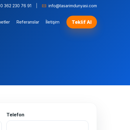
0 362 230 76 91
|
info@tasarimdunyasi.com
etler
Referanslar
İletişim
Teklif Al
Telefon