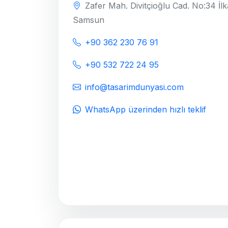
Zafer Mah. Divitçioğlu Cad. No:34 İlk
Samsun
+90 362 230 76 91
+90 532 722 24 95
info@tasarimdunyasi.com
WhatsApp üzerinden hızlı teklif